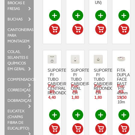
UN)
BROCAS E
FRESAS
BUCHAS
CANTONEIRAS
PARA
MONTAGEM
COLAS,
SELANTES E
QUÍMICOS
EM GERAL
SUPORTE
SUPORTE
SUPORTE
FITA
P/
P/
P/
DUPLA
COMPENSADOS
TUBO
TUBO
TUBO
FACE
CABIDEIRO
CABIDEIRO
CABIDEIRO
FAST
Por:
Por:
Por:
Por:
CENTRAL
OVAL
REDONDO
FIX
CORREDIÇAS
R$
R$
R$
R$
REDONDO
CR
CR
45mm
4,40
1,80
1,80
19,50
X
DOBRADIÇAS
10m
EUCATEX
(CHAPAS
FIBRA DE
EUCALIPTO)