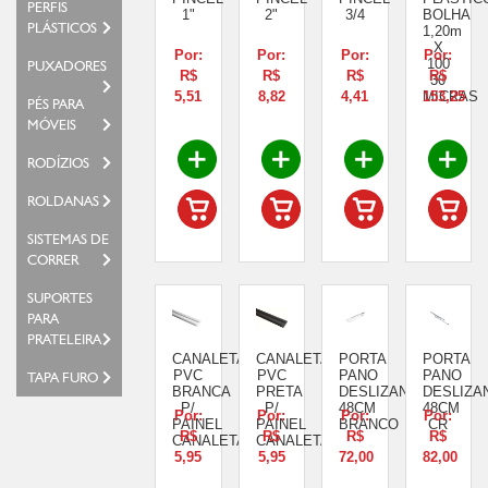
PERFIS
1"
2"
3/4
BOLHA
PLÁSTICOS
1,20m
X
Por:
Por:
Por:
Por:
100
PUXADORES
R$
R$
R$
R$
30
5,51
8,82
4,41
MICRAS
153,25
PÉS PARA
MÓVEIS
RODÍZIOS
ROLDANAS
SISTEMAS DE
CORRER
SUPORTES
PARA
PRATELEIRA
CANALETA
CANALETA
PORTA
PORTA
PVC
PVC
PANO
PANO
TAPA FURO
BRANCA
PRETA
DESLIZANTE
DESLIZA
P/
P/
48CM
48CM
Por:
Por:
Por:
Por:
PAINEL
PAINEL
BRANCO
CR
R$
R$
R$
R$
CANALETADO
CANALETADO
5,95
5,95
72,00
82,00