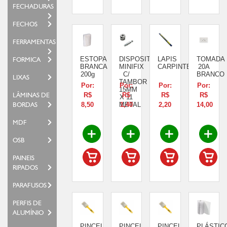
FECHADURAS
FECHOS
FERRAMENTAS
ESTOPA
DISPOSITIVO
LAPIS
TOMADA
FORMICA
BRANCA
MINIFIX
CARPINTEIRO
20A
200g
C/
BRANCO
LIXAS
TAMBOR
Por:
Por:
Por:
Por:
15MM
LÂMINAS DE
R$
R$
R$
R$
X 11
BORDAS
8,50
METAL
1,40
2,20
14,00
MDF
OSB
PAINEIS
RIPADOS
PARAFUSOS
PERFIS DE
ALUMÍNIO
PINCEL
PINCEL
PINCEL
PLÁSTIC